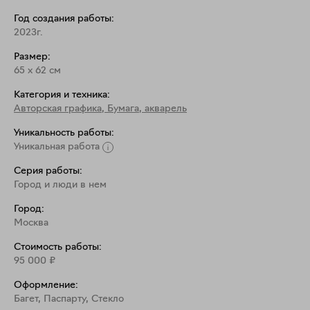
бумаге.

Год создания работы:
Произведение оформлено в лаконичную коробку и 
2023г.
белое паспарту под акриловым стеклом. На раме 
Размер:
присутствуют следы бытования.
65
x
62
см
Категория и техника:
Авторская графика
,
Бумага, акварель
Уникальность работы:
Уникальная работа
Серия работы:
Город и люди в нем
Город:
Москва
Стоимость работы:
95 000
₽
Оформление:
Багет, Паспарту, Стекло