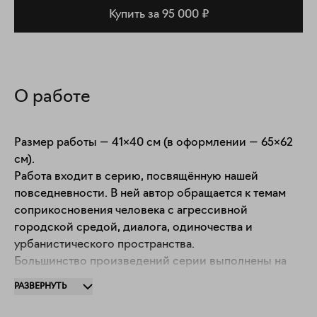
Купить за 95 000 ₽
О работе
Размер работы — 41×40 см (в оформлении — 65×62 
см).

Работа входит в серию, посвящённую нашей 
повседневности. В ней автор обращается к темам 
соприкосновения человека с агрессивной 
городской средой, диалога, одиночества и 
урбанистического пространства.

Большинство произведений серии выполнены на 
бумаге с использованием таких медиумов, как 
РАЗВЕРНУТЬ
акварель, темпера, акрил и гуашь. Данная работа 
создана темперой с добавлением акварели на 