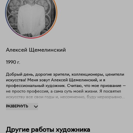
Алексей
Щемелинский
1990
г.
Добрый день, дорогие зрители, коллекционеры, ценители
искусства! Меня зовут Алексей Щемелинский, и я
профессиональный художник. Считаю, что мое призвание —
не просто профессия, а сама суть моей жизни. Я посвятил
искусству все свои годы и, несомненно, буду неразрывно
связан с ним до последнего вздоха. Мой творческий путь
РАЗВЕРНУТЬ
начался с фундаментального образования в одном из
ведущих вузов страны, а, быть может, и мира. Эта школа
стала прочным фундаментом, на котором я продолжаю
строить свою художественную вселенную. За плечами —
Другие работы художника
около ста групповых и более десятка крупных