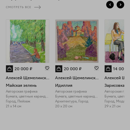
персональных выставок на лучших площадках России. Для
СМОТРЕТЬ ВСЕ
меня огромная честь и ответственность, что мои работы
нашли свой дом в коллекциях государственных
художественных музеев. Параллельно с созданием картин я
делюсь своими знаниями и опытом с новым поколением
художников, преподавая художественные дисциплины в
вузе. Для меня это не только работа, но и важный диалог,
постоянный источник вдохновения и взаимного творческого
обогащения. Всё это — академическая школа, выставочный
опыт, педагогическая практика — служит одной цели:
рождению честного и глубокого высказывания. Мои
картины — это воплощение данного пути, приглашение к
20 000
₽
20 000
₽
14 000
размышлению и сопереживанию. И конечно, каждая работа
— это попытка оставить свой след в искусстве, итоги
Алексей Щемелинский
Алексей Щемелинский
которой подведёт время.
Майская зелень
Идиллия
Авторская графика
Авторская графика
Авторская гра
Бумага, цветные карандаши
Бумага, цветные карандаши
Город, Пейзаж
Архитектура, Город
Город, Мода
21 x 14 см
20 x 20 см
29 x 21 см