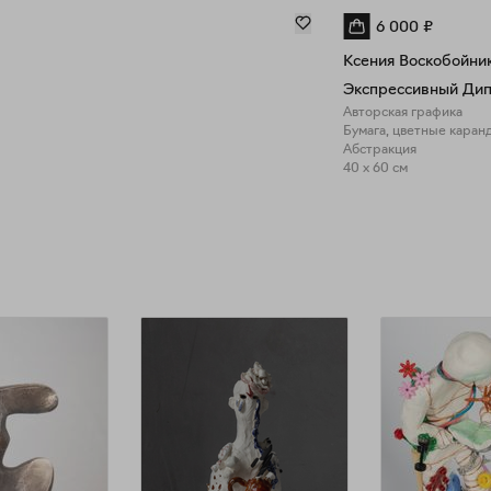
6 000
₽
Ксения Воскобойни
Экспрессивный Ди
Авторская графика
Бумага, цветные каран
Абстракция
40 x 60 см