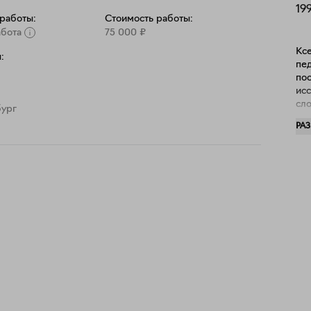
19
 работы:
Стоимость работы:
абота
75 000
₽
Кс
:
пед
пос
ис
слож
бург
Уч
РА
про
Вс
PO
202
Рос
час