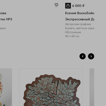
6 000
₽
кова
Ксения Воскобойникова
птих №3
Экспрессивный Диптих 
Авторская графика
даши
Бумага, цветные карандаши
Абстракция
40 x 60 см