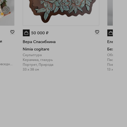
50 000
₽
12 00
и
Вера Спасибкина
Елена Ерм
Nimia cogitare
Без назва
Скульптура
Объект
Керамика, глазурь
Паста, плас
Знаменитости, Повседневность
Портрет, Природа
Повседневн
33 x 38 см
13 x 12 см