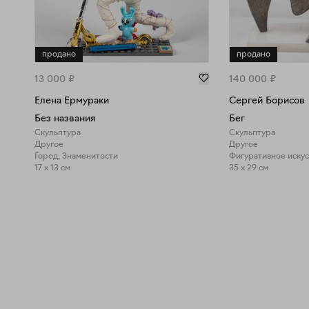
продано
продано
13 000
₽
140 000
₽
Елена Ермураки
Сергей Борисов
Без названия
Бег
Скульптура
Скульптура
Другое
Другое
Город, Знаменитости
Фигуративное искус
17 x 13 см
35 x 29 см