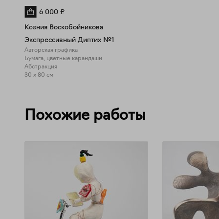
6 000
₽
Ксения Воскобойникова
Экспрессивный Диптих №1
Авторская графика
Бумага, цветные карандаши
Абстракция
30 x 80 см
Похожие работы