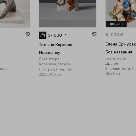
продано
15 000
₽
37 000
₽
Елена Ермурак
Татьяна Карпова
Без названия
Наизнанку
Скульптура
Скульптура
Другое
Керамика, глазурь
ство
Портрет, Природа
18 x 8 см
23.5 x 11.5 см