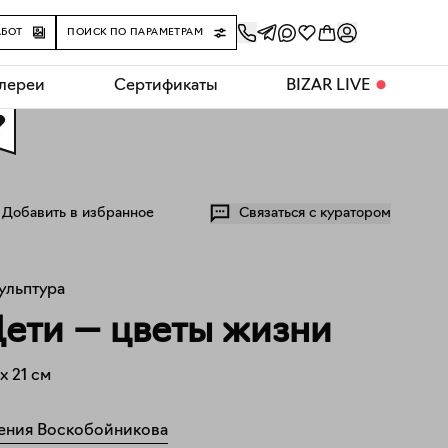
АБОТ
ПОИСК ПО ПАРАМЕТРАМ
алереи
Сертификаты
BIZAR LIVE
⬤
0
Добавить в избранное
Связаться с куратором
ульптура
ети — цветы жизни
x
21
см
ения Воскобойникова