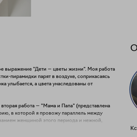
О
е выражение "Дети — цветы жизни". Моя работа 
тки-пирамидки парят в воздухе, соприкасаясь 
ка улыбается, а цвета унаследованы от 
 вторая работа — "Мама и Папа" (представлена 
рию, в которой я провожу параллель между 
анием женщиной этого периода и нежной, 
ульптур стал детский конструктор, 
Кс