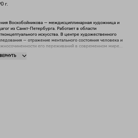
90
г.
ения Воскобойникова — междисциплинарная художница и
агог из Санкт-Петербурга. Работает в области
тконцептуального искусства. В центре художественного
следования — отражение ментального состояния человека и
носочиненности его переживаний в современном мире.
астница множества выставочных галерейных и музейных
ЗВЕРНУТЬ
ектов, в том числе в ЦСИ Винзавод, Русский музей,
ероссийский музей декоративного искусства, ярмарки
RT ART FAIR и TPAF. Резидент студии Непокоренные в
3 году. Работы Ксении находятся в частных коллекциях в
сии, Израиле, Европе и США. Работы Ксении находятся в
тных коллекциях в России и за рубежом.