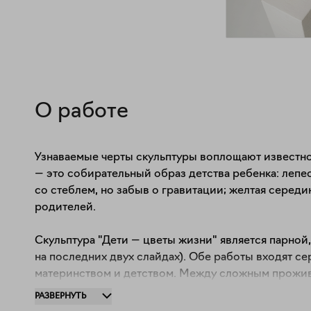
О работе
Узнаваемые черты скульптуры воплощают известно
— это собирательный образ детства ребенка: лепес
со стеблем, но забыв о гравитации; желтая середин
родителей. 

Скульптура "Дети — цветы жизни" является парной,
на последних двух слайдах). Обе работы входят се
материнством и детством. Между сложным прожив
яркой жизнью ребенка. Прототипом для создания ск
РАЗВЕРНУТЬ
воссозданный в полой керамике.