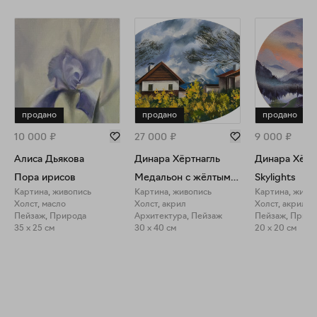
продано
продано
продано
10 000
₽
27 000
₽
9 000
₽
Алиса Дьякова
Динара Хёртнагль
Динара Хёрт
Пора ирисов
Медальон с жёлтыми кустами
Skylights
Картина, живопись
Картина, живопись
Картина, живо
Холст, масло
Холст, акрил
Холст, акрил
Пейзаж, Природа
Архитектура, Пейзаж
Пейзаж, Прир
35 x 25 см
30 x 40 см
20 x 20 см