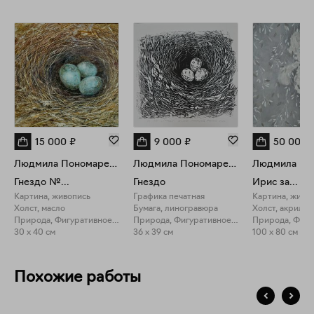
15 000
₽
9 000
₽
50 000
Людмила Пономарева
Людмила Пономарева
Гнездо №...
Гнездо
Ирис за...
Картина, живопись
Графика печатная
Картина, живо
Холст, масло
Бумага, линогравюра
Холст, акрил
Природа, Фигуративное искусство
Природа, Фигуративное искусство
30 x 40 см
36 x 39 см
100 x 80 см
Похожие работы