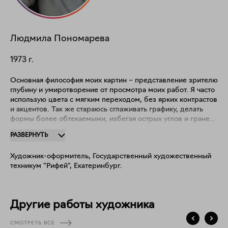
Людмила
Пономарева
1973
г.
Основная философия моих картин – представление зрителю
глубину и умиротворение от просмотра моих работ. Я часто
использую цвета с мягким переходом, без ярких контрастов
и акцентов. Так же стараюсь сглаживать графику, делать
формы более обтекаемыми, избегая острых углов и граней.
Мне важно передать зрителю спокойствие, мысль,
РАЗВЕРНУТЬ
философию бытия. Ведь в каждой картине можно увидеть
или услышать аромат из детства, вспомнить событие, голоса
Художник-оформитель, Государственный художественный
близких, моменты, не отвлекаясь на буйство цветов.
техникум "Рифей", Екатеринбург.
Картины определенным образом создают гипнотическое
воздействие и наталкивают на добрые, позитивные мысли,
на радость от сегодняшнего дня.
Другие работы художника
СМОТРЕТЬ ВСЕ