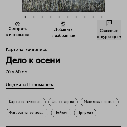
Смотреть
Добавить
Связаться
в интерьере
в избранное
c куратором
Картина, живопись
Дело к осени
70
x
60
см
Людмила Пономарева
Картина, живопись
Холст, акрил
Масляная пастель
Фигуративное искусство
Пейзаж
Природа