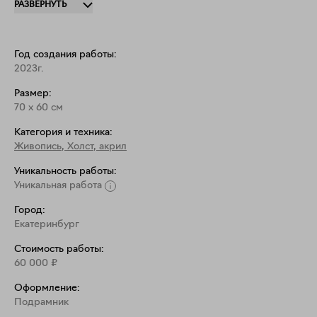
РАЗВЕРНУТЬ
бескрайние луга с разными видами и цветами 
травы. Как от сезона она меняет свой цвет: от 
молодой зелени, до сухой соломы.
Год создания работы:
2023г.
Размер:
70
x
60
см
Категория и техника:
Живопись
,
Холст, акрил
Уникальность работы:
Уникальная работа
Город:
Екатеринбург
Стоимость работы:
60 000
₽
Оформление:
Подрамник