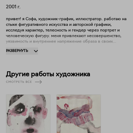
2001
г.
привет! я Софа, художник-график, иллюстратор. работаю на
стыке фигуративного искусства и авторской графики,
исследуя характер, телесность и гендер через портрет и
человеческую фигуру. меня привлекают несовершенство,
уязвимость и внутреннее напряжение образа в своих
работах я использую тушь, графические материалы и
РАЗВЕРНУТЬ
смешанные техники, сочетая контрастные линии с
размытыми тенями, акварельными потёками и фактурной
«грязью». для меня важны случайные пятна, следы
материала и живой жест, все это становятся частью
Другие работы художника
художественного высказывания помимо художественной
практики я работаю как книжный иллюстратор. мои работы
СМОТРЕТЬ ВСЕ
публиковались в книгах, а графические работы находятся в
частных коллекциях в разных странах. также создаю
произведения для интерьеров, рассматривая графику как
способ преобразования пространства и создания особой
атмосферы