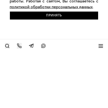
работы. Работая с сайтом, Вы соглашаетесь с
политикой обработки персональных данных
.
ПРИНЯТЬ
РАЗМЕСТИТЬ РАБОТУ
Современное искусство онлайн
support@bizar.art
ИНН: 9703021385
ОГРН: 1207700425602
КПП: 770301001
О нас