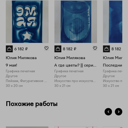
6 182
₽
8 182
₽
8 182
₽
Юлия Милякова
Юлия Милякова
Юлия Миляк
9 мая!
А где цветы? || cерия "Праздничное застолье"
Графика печатная
Графика печатная
Графика печат
Другое
Другое
Другое
Пейзаж, Фигуративное искусство
Искусство про искусство, Фигуративное искусство
30 x 20 см
30 x 21 см
30 x 21 см
Похожие работы