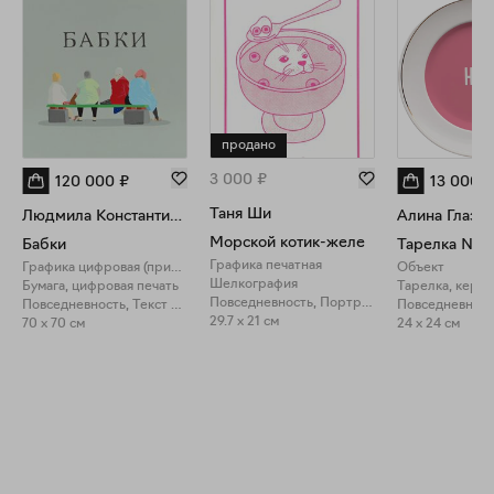
продано
3 000
₽
120 000
₽
13 000
₽
Таня Ши
Людмила Константинова
Алина Глазун
Морской котик-желе
Бабки
Тарелка №4
Графика печатная
Графика цифровая (принты)
Объект
Шелкография
Бумага, цифровая печать
Тарелка, кера
Повседневность, Портрет
Повседневность, Текст в искусстве
29.7 x 21 см
70 x 70 см
24 x 24 см