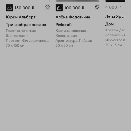
4 000
₽
150 000
₽
100 000
₽
Лена Ярулин
Юрий Альберт
Алёна Федоткина
Дом
Три изображения автопортрета
Pinkcraft
Коллаж / асса
Графика печатная
Картина, живопись
Аппликация, в
Шелкография
Холст, акрил
Портрет, Фигуративное искусство
Архитектура, Пейзаж
20 x 15 см
70 x 150 см
90 x 90 см