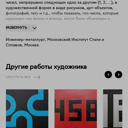
чисел, непрерывно следующих одно за другим (1, 2, ...), в
художественной форме в виде рисунков, арт-объектов,
фотографий, тату и т.д., чтобы показать, что числа, которые
окружают нас везде и всегда, могут быть объектами и
предметами искусства сами по себе. На сегодняшний день
РАЗВЕРНУТЬ
создано около 800 работ. Числа не всегда читаются
очевидно, но всегда однозначно – правила чтения в
Инженер-металлург, Московский Институт Стали и
порядке приоритета: слева направо, сверху вниз, внимание
Сплавов, Москва.
к деталям и здравый смысл. Работы находятся в частных
коллекциях России, Германии, США и Франции, а также в
Музее нонконформистского искусства, Санкт-Петербург.
Другие работы художника
СМОТРЕТЬ ВСЕ