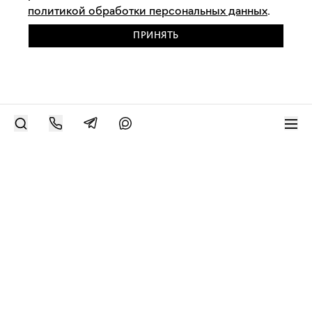
политикой обработки персональных данных
.
ПРИНЯТЬ
РАЗМЕСТИТЬ РАБОТУ
Современное искусство онлайн
support@bizar.art
ИНН: 9703021385
ОГРН: 1207700425602
КПП: 770301001
О нас