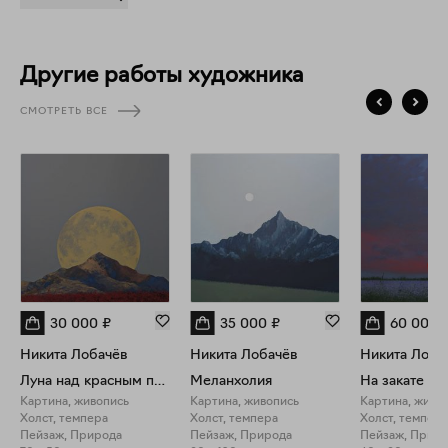
Другие работы художника
СМОТРЕТЬ ВСЕ
30 000
₽
35 000
₽
60 000
Никита Лобачёв
Никита Лобачёв
Никита Лоба
Луна над красным полем
Меланхолия
На закате ле
Картина, живопись
Картина, живопись
Картина, живо
Холст, темпера
Холст, темпера
Холст, темпера
Пейзаж, Природа
Пейзаж, Природа
Пейзаж, Прир