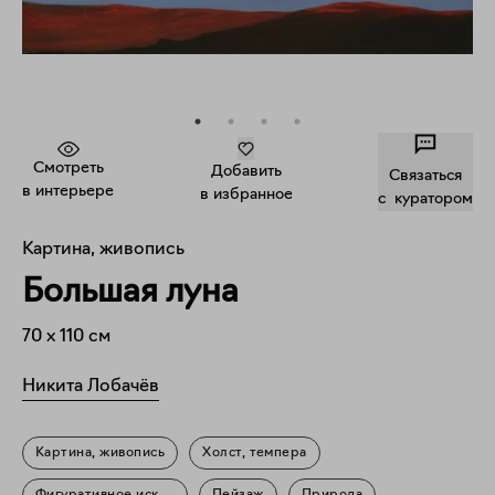
Смотреть
Добавить
Связаться
в интерьере
в избранное
c куратором
Картина, живопись
Большая луна
70
x
110
см
Никита Лобачёв
Картина, живопись
Холст, темпера