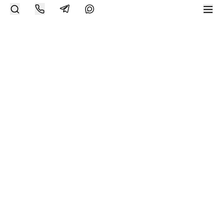
Современное искусство онлайн
support@bizar.art
ИНН: 9703021385
ОГРН: 1207700425602
КПП: 770301001
О нас
О BIZAR
Подключиться к BIZAR
Журнал
Каталог