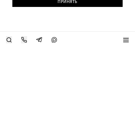
ПРИНЯТЬ
РАЗМЕСТИТЬ РАБОТУ
Современное искусство онлайн
support@bizar.art
ИНН: 9703021385
ОГРН: 1207700425602
КПП: 770301001
О нас
О BIZAR