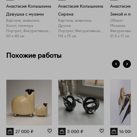
Анастасия Колышкина
Анастасия Колышкина
Анастасия К
Девушка с музами
Сирена
Зимой и лет
Картина, живопись
Картина, живопись
Объект
Холст, темпера
Другое
Мозаика
Портрет, Фигуративное искусство
Портрет, Фигуративное искусство
Фигуративное 
50 x 40 см
115 x 75 см
21.5 x 17 см
Похожие работы
27 000
₽
5 000
₽
16 000
₽