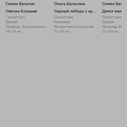
Семен Белугин
Ольга Шульгина
Семен Белуг
Овечка большая
Черный лебедь с хрусталем (обвес без цепочек)
Дятел малый
Скульптура
Скульптура
Скульптура
Дерево
Керамика
Дерево
Природа, Фигуративное искусство
Фигуративное искусство
14 x 13 см
12 x 15 см
22 x 13 см