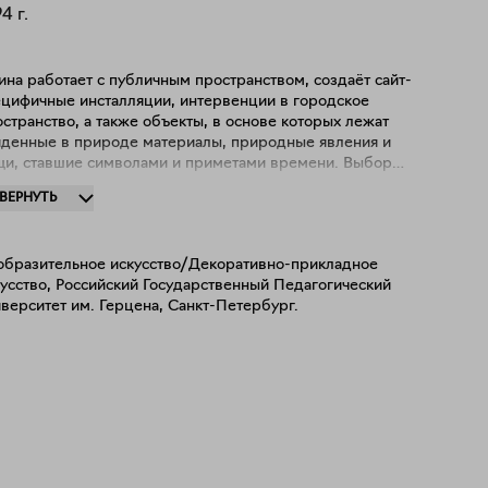
94
г.
на работает с публичным пространством, создаёт сайт-
ецифичные инсталляции, интервенции в городское
странство, а также объекты, в основе которых лежат
йденные в природе материалы, природные явления и
и, ставшие символами и приметами времени. Выбор
дожественного метода обусловлен средой, в которой
ЗВЕРНУТЬ
оисходило становление личности: Ирина выросла в
леньком провинциальном городе, где близость природы
ла структурообразующим свойством повседневной жизни,
образительное искусство/Декоративно-прикладное
заброшенные и недостроенные здания становились
усство, Российский Государственный Педагогический
отъемлемой частью окружающего ландшафта. Работы
верситет им. Герцена, Санкт-Петербург.
ожницы находятся в фонде редких и ветхих книг
блиотеки Музея «Гараж», в коллекции ЦСИ "Сияние", а
же в частных коллекциях.