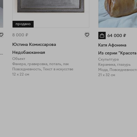
продано
8 000
₽
64 000
₽
Юстина Комиссарова
Катя Афонина
Недобаюканная
свечник "Vivienne Westwood"
Из серии "Красота
Объект
Скульптура
Фанера, гравировка, поталь, лак
Керамика, глазурь
Повседневность, Текст в искусстве
Мода, Повседневност
12 x 22 см
21 x 32 см