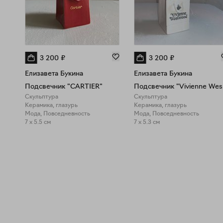
3 200
₽
3 200
₽
Елизавета Букина
Елизавета Букина
Подсвечник "CARTIER"
Под
Скульптура
Скульптура
Керамика, глазурь
Керамика, глазурь
Мода, Повседневность
Мода, Повседневность
7 x 5.5 см
7 x 5.3 см