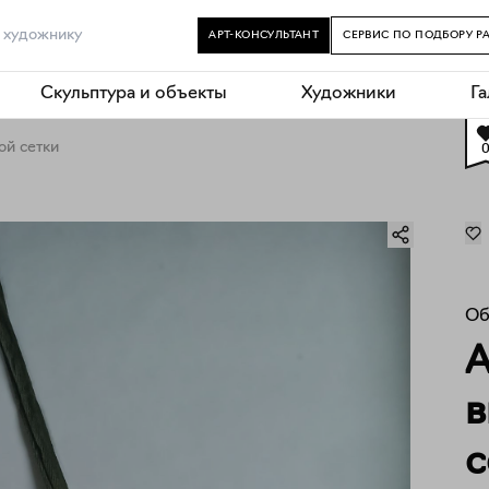
АРТ-КОНСУЛЬТАНТ
СЕРВИС ПО ПОДБОРУ Р
Скульптура и объекты
Художники
Г
ой сетки
Об
А
в
с