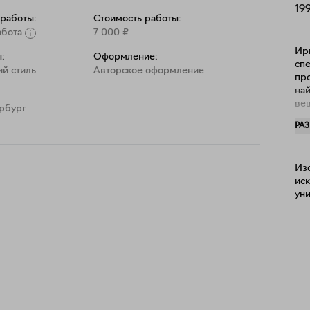
19
 работы:
Стоимость работы:
абота
7 000
₽
Ири
:
Оформление:
сп
й стиль
Aвторское оформление
про
на
вещ
ербург
ху
РА
пр
ма
бы
Из
а 
иск
не
уни
худ
би
так