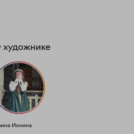
 художнике
рина
Ионина