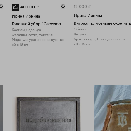
12 000
₽
40 000
₽
Ирина Ионина
Ирина Ионина
асадной сетки с сотканным рисунком
Головной убор "Сaeremonia"
Объект
Костюм / одежда
Витраж
Фасадная сетка, текстиль
Архитектура, Повседневность
Мода, Фигуративное искусство
20 x 15 см
60 x 18 см