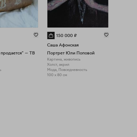
150 000
₽
Саша Афонская
 продается" — TB
Портрет Юли Поповой
Картина, живопись
Холст, акрил
ь
Мода, Повседневность
100 x 80 см