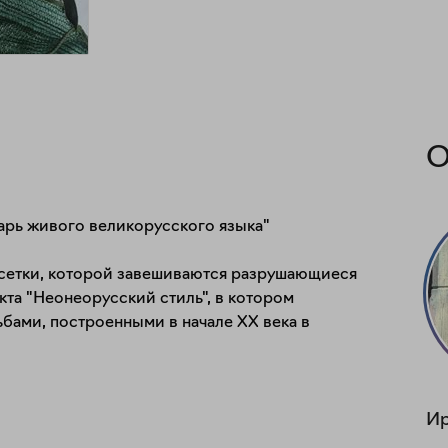
О
варь живого великорусского языка"

сетки, которой завешиваются разрушающиеся 
кта "Неонеорусский стиль", в котором 
бами, построенными в начале XX века в 
И