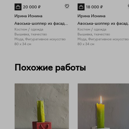
20 000
₽
18 000
₽
Ирина Ионина
Ирина Ионина
Авоська-шоппер из фасадной сетки с сотканным рисунком "Русалка"
Авоська-шоппер из ф
Костюм / одежда
Костюм / одежда
Вышивка, ткачество
Вышивка, ткачество
Мода, Фигуративное искусство
Мода, Фигуративное искусство
80 x 34 см
80 x 34 см
Похожие работы