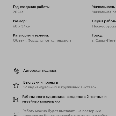
Год создания работы:
Уникальность
2024г.
Уникальная р
Размер:
Серия работы
60
x
37
см
Неонеорусски
Категория и техника:
Город:
Объект
,
Фасадная сетка, текстиль
г. Санкт-Пет
Авторская подпись
Выставки и проекты
12 индивидуальных и групповых выставок
Работы этого художника находятся в 2 частных и
музейных коллекциях
Работу можно будет выставить на повторную
продажу по более высокой цене на нашем сайте