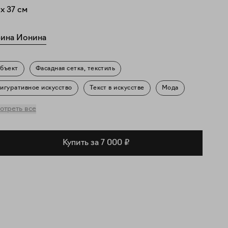
x
37
см
ина Ионина
бъект
Фасадная сетка, текстиль
игуративное искусство
Текст в искусстве
Мода
овседневность
отреть все
Купить за 7 000 ₽