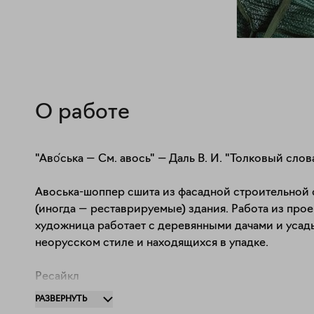
О работе
"Аво́ська — См. авось" — Даль В. И. "Толковый сло
Авоська-шоппер сшита из фасадной строительной 
(иногда — реставрируемые) здания. Работа из прое
художница работает с деревянными дачами и усадь
неорусском стиле и находящихся в упадке. 

Ресайкл

Размер основной части — 39х40 см.
РАЗВЕРНУТЬ