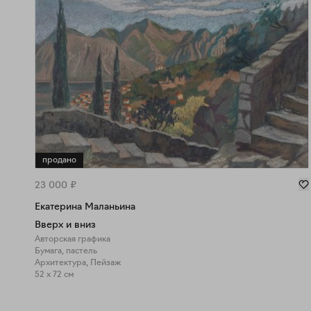
продано
23 000
₽
Екатерина Маланьина
Вверх и вниз
Авторская графика
Бумага, пастель
Архитектура, Пейзаж
52 x 72 см