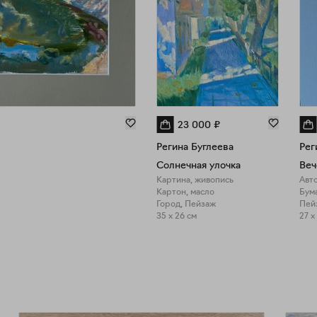
23 000
₽
Регина Буглеева
Рег
Солнечная улочка
Веч
Картина, живопись
Авт
Картон, масло
Бума
Город, Пейзаж
Пей
35 x 26 см
27 x