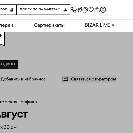
АБОТ
ПОИСК ПО ПАРАМЕТРАМ
алереи
Сертификаты
BIZAR LIVE
⬤
0
РОДАНО
Добавить в избранное
Связаться с куратором
торская графика
вгуст
x
30
см