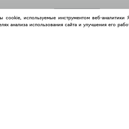
РАЗМЕСТИТЬ РАБОТУ
ы cookie, используемые инструментом веб-аналитики
лях анализа использования сайта и улучшения его работ
Каталог
Сервис
Работы
Консультация с куратором
Художники
Правила сервиса
Галереи
Правила акции "Промокод"
Оплата и доставка
Правила подарочного сертификат
Оформление работ
Сертификаты