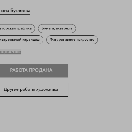
гина Буглеева
вторская графика
Бумага, акварель
кварельный карандаш
Фигуративное искусство
ейзаж
Природа
Повседневность
отреть все
РАБОТА ПРОДАНА
Другие работы художника