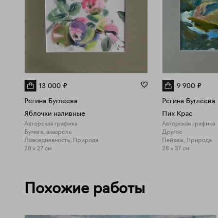
13 000
₽
9 900
₽
Регина Буглеева
Регина Буглеева
Яблочки наливные
Пик Крас
Авторская графика
Авторская графика
Бумага, акварель
Другое
Повседневность, Природа
Пейзаж, Природа
28 x 27 см
28 x 37 см
Похожие работы