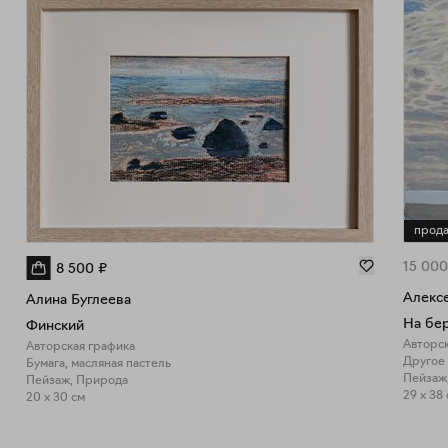
прод
15 000
8 500
₽
Алекс
Алина Буглеева
На бер
Финский
Авторск
Авторская графика
Другое
Бумага, масляная пастель
Пейзаж
Пейзаж, Природа
29 x 38
20 x 30 см