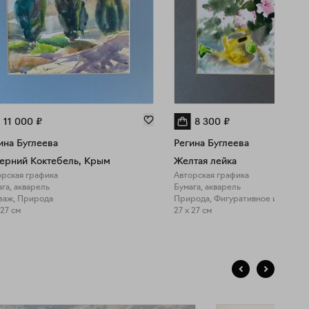
11 000
₽
8 300
₽
ина Буглеева
Регина Буглеева
ерний Коктебель, Крым
Желтая лейка
орская графика
Авторская графика
га, акварель
Бумага, акварель
заж, Природа
Природа, Фигуративное искусств
 27 см
27 x 27 см