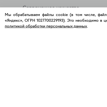
Современное искусство
онлайн
Мы обрабатываем файлы cookie (в том числе, файл
«Яндекс», ОГРН 1027700229193). Это необходимо в це
политикой обработки персональных данных
.
support@bizar.art
О нас
ИНН: 9703021385
О BIZAR
ОГРН: 1207700425602
Подключиться к BIZAR
КПП: 770301001
Журнал