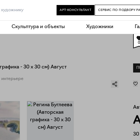
АРТ-КОНСУЛЬТАНТ
СЕРВИС ПО ПОДБОРУ Р
Скульптура и объекты
Художники
Г
П
 интерьере
Ав
А
30