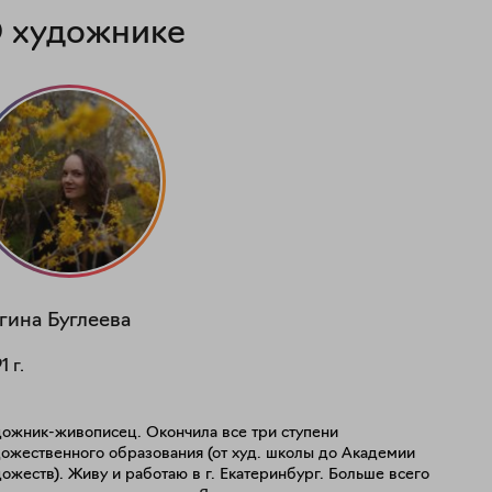
 художнике
гина
Буглеева
91
г.
дожник-живописец. Окончила все три ступени
дожественного образования (от худ. школы до Академии
ожеств). Живу и работаю в г. Екатеринбург. Больше всего