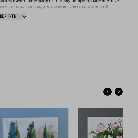
авится писать натюрморты. Я пишу не просто мимолетные
изы, а стараюсь создать картины с чётко встроенной
мпозицией. Мои работы отличаются детальностью и
ЗВЕРНУТЬ
ностью, создавая настоящий эффект присутствия.