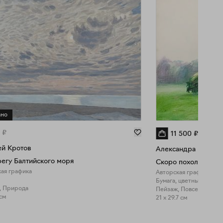
ано
₽
11 500
₽
ей Кротов
Александра Курьян
егу Балтийского моря
Скоро похолодает
ая графика
Авторская графика
Бумага, цветные каран
, Природа
Пейзаж, Повседневнос
 см
21 x 29.7 см