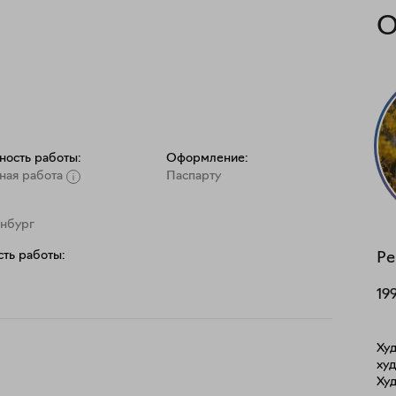
О
ность работы:
Оформление:
ная работа
Паспарту
инбург
ть работы:
Ре
19
Ху
ху
Худ