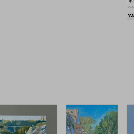
нр
эск
ко
РА
точ