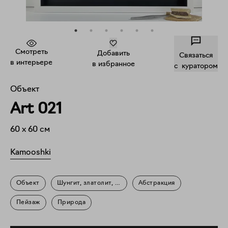
Смотреть
Добавить
Связаться
в интерьере
в избранное
c куратором
Объект
Art 021
60
x
60
см
Kamooshki
Объект
Шунгит, златолит, смальта
Абстракция
Пейзаж
Природа