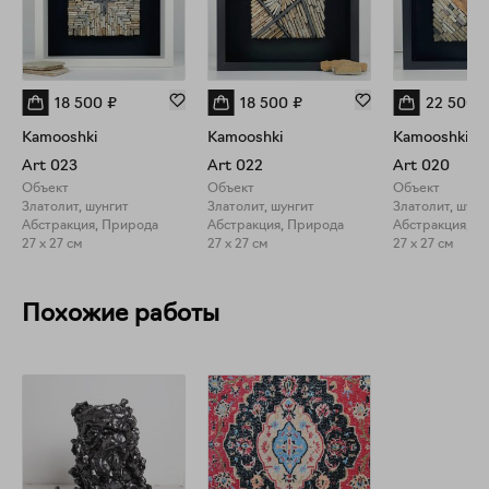
18 500
₽
18 500
₽
22 500
Kamooshki
Kamooshki
Kamooshki
Art 023
Art 022
Art 020
Объект
Объект
Объект
Златолит, шунгит
Златолит, шунгит
Абстракция, Природа
Абстракция, Природа
Абстракция, П
27 x 27 см
27 x 27 см
27 x 27 см
Похожие работы