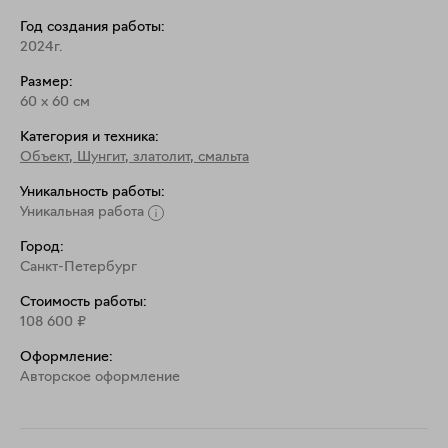
Год создания работы:
Я с удовольствием "повторю" эту работу для Вас по 
2024г.
Размер:
60
x
60
см
Категория и техника:
Объект
,
Шунгит, златолит, смальта
Уникальность работы:
Уникальная работа
Город:
Санкт-Петербург
Стоимость работы:
108 600
₽
Оформление:
Aвторское оформление