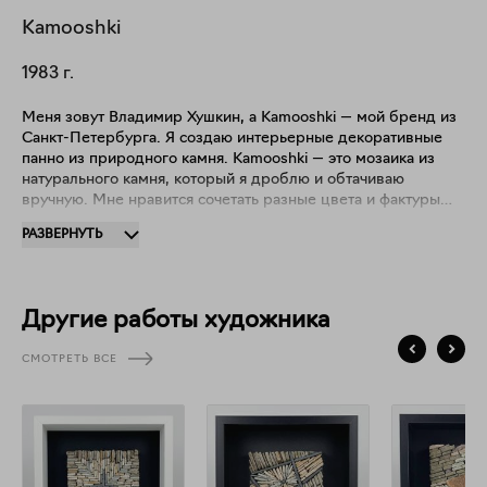
Kamooshki
1983
г.
Меня зовут Владимир Хушкин, а Кamooshki — мой бренд из
Санкт-Петербурга. Я создаю интерьерные декоративные
панно из природного камня. Kamooshki — это мозаика из
натурального камня, который я дроблю и обтачиваю
вручную. Мне нравится сочетать разные цвета и фактуры
камушков в одной композиции. В одних работах вы можете
РАЗВЕРНУТЬ
наблюдать динамику и движение прямо в камне. В других
статичность и размеренность, но в любом случае вам
захочется "скользить" взглядом по картине, рассматривая
множество неоднородных деталей. Мое стремление —
Другие работы художника
создавать визуально привлекательные, стильные и
интересные вещи. Я верю в силу простоты и минимализма
СМОТРЕТЬ ВСЕ
во всем, в том числе и в своих работах, а композиции
Kamooshki для тех, кто ищет интересные решения для
интерьера и инвестирует в дизайн.