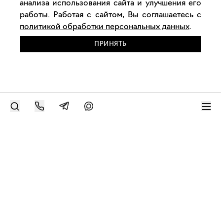
анализа использования сайта и улучшения его
работы. Работая с сайтом, Вы соглашаетесь с
политикой обработки персональных данных
.
ПРИНЯТЬ
РАЗМЕСТИТЬ РАБОТУ
Современное искусство онлайн
support@bizar.art
ИНН: 9703021385
ОГРН: 1207700425602
КПП: 770301001