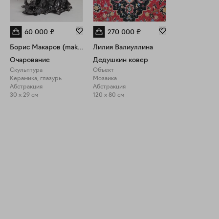
60 000
₽
270 000
₽
Борис Макаров (makarovshchina)
Лилия Валиуллина
Очарование
Дедушкин ковер
Скульптура
Объект
Керамика, глазурь
Мозаика
Абстракция
Абстракция
30 x 29 см
120 x 80 см