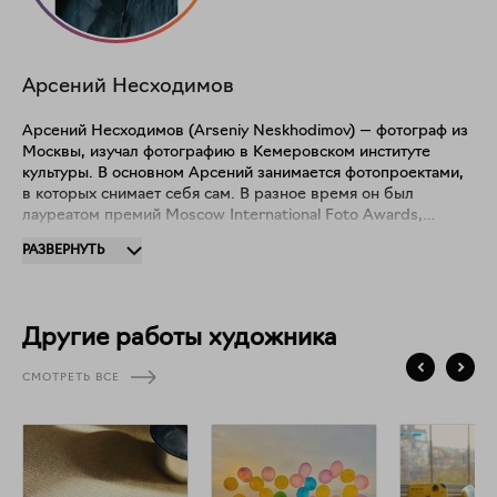
Арсений
Несходимов
⁠Арсений Несходимов (Arseniy Neskhodimov) — фотограф из
Москвы, изучал фотографию в Кемеровском институте
культуры. В основном Арсений занимается фотопроектами,
в которых снимает себя сам. В разное время он был
лауреатом премий Moscow International Foto Awards,
Russian IPA, Fine Art, Abstract, Серебряная камера
РАЗВЕРНУТЬ
(Москва). Его работы представлялись на выставках в
Moscow Museum of Modern Art, Russia, IBCh RAS, Russia,
Moscow, Moscow international biennale of contemporary art.⁠
Другие работы художника
СМОТРЕТЬ ВСЕ