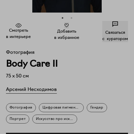
Смотреть
Добавить
Связаться
в интерьере
в избранное
c куратором
Фотография
Body Care II
75
x
50
см
Арсений Несходимов
Фотография
Цифровая пигментная печать
Гендер
Портрет
Искусство про искусство