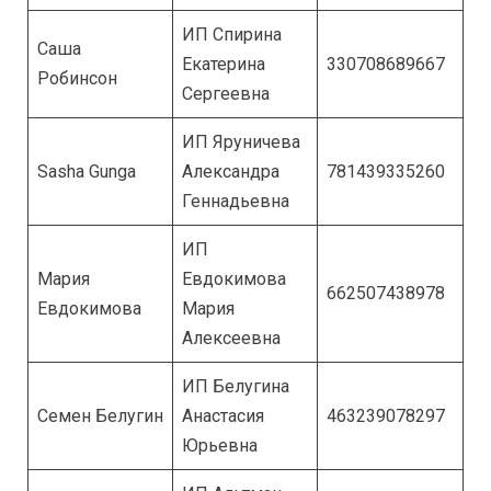
ИП Спирина
Саша
Екатерина
330708689667
Робинсон
Сергеевна
ИП Яруничева
Sasha Gunga
Александра
781439335260
Геннадьевна
ИП
Мария
Евдокимова
662507438978
Евдокимова
Мария
Алексеевна
ИП Белугина
Семен Белугин
Анастасия
463239078297
Юрьевна