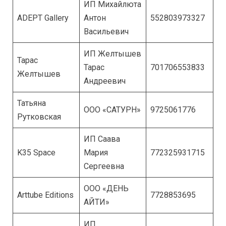
ИП Михайлюта
ADEPT Gallery
Антон
552803973327
Васильевич
ИП Желтышев
Тарас
Тарас
701706553833
Желтышев
Андреевич
Татьяна
ООО «САТУРН»
9725061776
Рутковская
ИП Саава
K35 Space
Мария
772325931715
Сергеевна
ООО «ДЕНЬ
Arttube Editions
7728853695
АЙТИ»
ИП