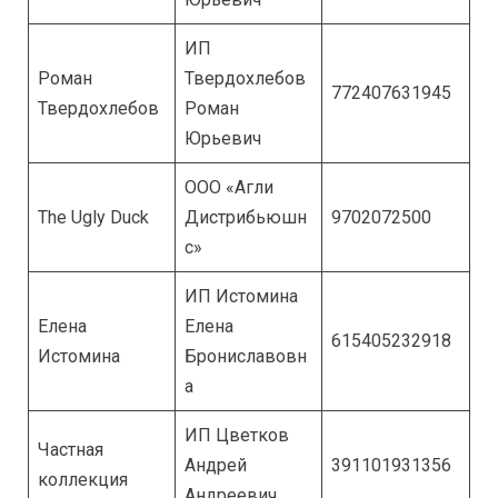
ИП
Роман
Твердохлебов
772407631945
Твердохлебов
Роман
Юрьевич
ООО «Агли
The Ugly Duck
Дистрибьюшн
9702072500
с»
ИП Истомина
Елена
Елена
615405232918
Истомина
Брониславовн
а
ИП Цветков
Частная
Андрей
391101931356
коллекция
Андреевич