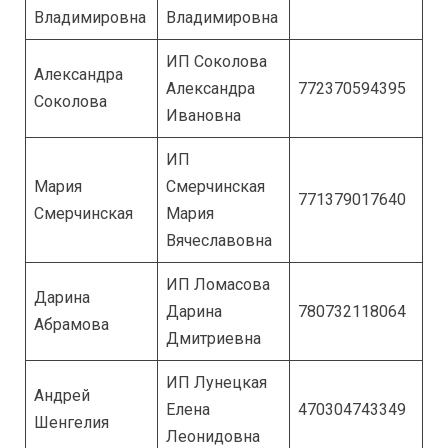
Владимировна
Владимировна
ИП Соколова
Александра
Александра
772370594395
Соколова
Ивановна
ИП
Мария
Смерчинская
771379017640
Смерчинская
Мария
Вячеславовна
ИП Ломасова
Дарина
Дарина
780732118064
Абрамова
Дмитриевна
ИП Лунецкая
Андрей
Елена
470304743349
Шенгелия
Леонидовна