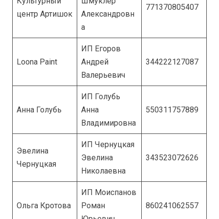
Культурный
Шмуклер
771370805407
центр Артишок
Александровн
а
ИП Егоров
Loona Paint
Андрей
344222127087
Валерьевич
ИП Голубь
Анна Голубь
Анна
550311757889
Владимировна
ИП Чернуцкая
Эвелина
Эвелина
343523072626
Чернуцкая
Николаевна
ИП Моиспанов
Ольга Кротова
Роман
860241062557
Юрьевич