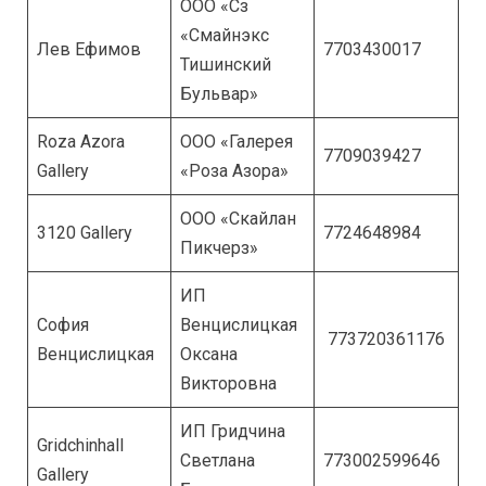
ООО «Сз
«Смайнэкс
Лев Ефимов
7703430017
Тишинский
Бульвар»
Roza Azora
ООО «Галерея
7709039427
Gallery
«Роза Азора»
ООО «Скайлан
3120 Gallery
7724648984
Пикчерз»
ИП
София
Венцислицкая
773720361176
Венцислицкая
Оксана
Викторовна
ИП Гридчина
Gridchinhall
Светлана
773002599646
Gallery