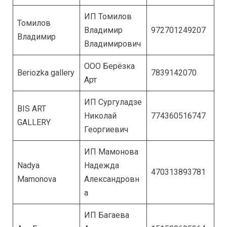
ИП Томилов
Томилов
Владимир
972701249207
Владимир
Владимирович
ООО Берёзка
Beriozka gallery
7839142070
Арт
ИП Сургуладзе
BIS ART
Николай
774360516747
GALLERY
Георгиевич
ИП Мамонова
Nadya
Надежда
470313893781
Mamonova
Александровн
а
ИП Багаева