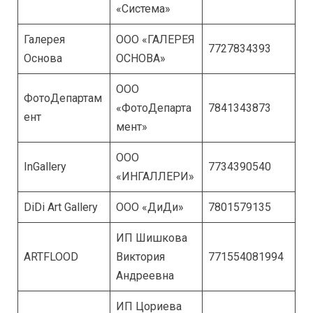
«Система»
Галерея
ООО «ГАЛЕРЕЯ
7727834393
Основа
ОСНОВА»
ООО
ФотоДепартам
«ФотоДепарта
7841343873
ент
мент»
ООО
InGallery
7734390540
«ИНГАЛЛЕРИ»
DiDi Art Gallery
ООО «ДиДи»
7801579135
ИП Шишкова
ARTFLOOD
Виктория
771554081994
Андреевна
ИП Цориева