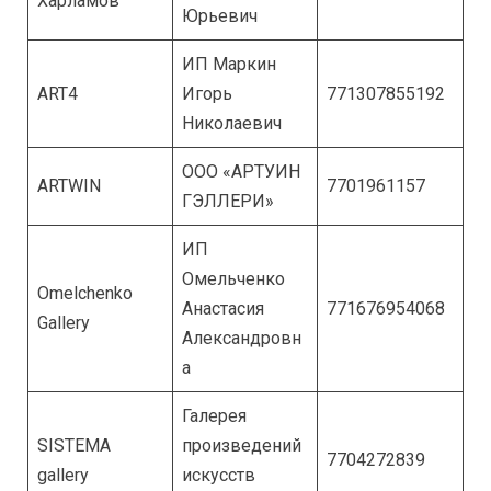
Харламов
Юрьевич
ИП Маркин
ART4
Игорь
771307855192
Николаевич
ООО «АРТУИН
ARTWIN
7701961157
ГЭЛЛЕРИ»
ИП
Омельченко
Omelchenko
Анастасия
771676954068
Gallery
Александровн
а
Галерея
SISTEMA
произведений
7704272839
gallery
искусств