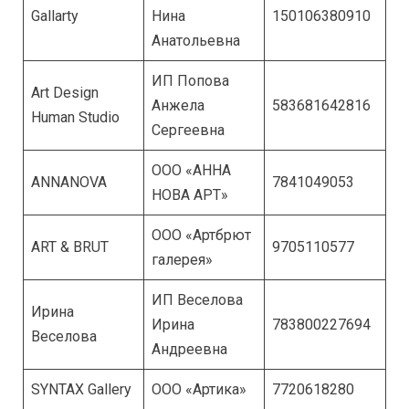
Gallarty
Нина
150106380910
Анатольевна
ИП Попова
Art Design
Анжела
583681642816
Human Studio
Сергеевна
ООО «АННА
ANNANOVA
7841049053
НОВА АРТ»
ООО «Артбрют
ART & BRUT
9705110577
галерея»
ИП Веселова
Ирина
Ирина
783800227694
Веселова
Андреевна
SYNTAX Gallery
ООО «Артика»
7720618280