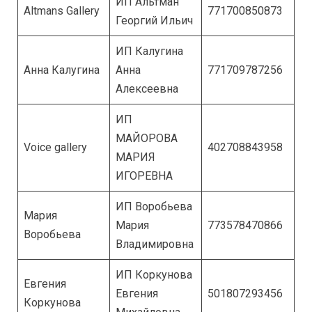
ИП Альтман
Altmans Gallery
771700850873
Георгий Ильич
ИП Калугина
Анна Калугина
Анна
771709787256
Алексеевна
ИП
МАЙОРОВА
Voice gallery
402708843958
МАРИЯ
ИГОРЕВНА
ИП Воробьева
Мария
Мария
773578470866
Воробьева
Владимировна
ИП Коркунова
Евгения
Евгения
501807293456
Коркунова