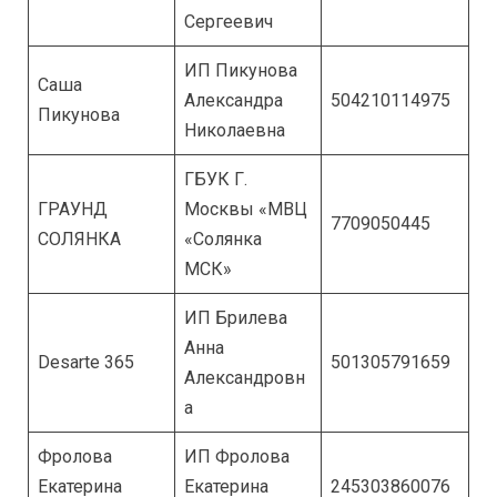
Сергеевич
ИП Пикунова
Саша
Александра
504210114975
Пикунова
Николаевна
ГБУК Г.
ГРАУНД
Москвы «МВЦ
7709050445
СОЛЯНКА
«Солянка
МСК»
ИП Брилева
Анна
Desarte 365
501305791659
Александровн
а
Фролова
ИП Фролова
Екатерина
Екатерина
245303860076