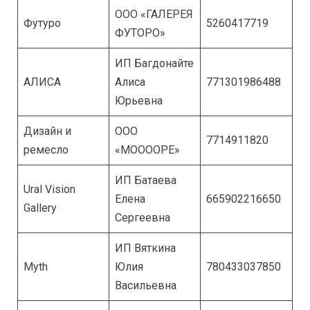
ООО «ГАЛЕРЕЯ
Футуро
5260417719
ФУТОРО»
ИП Багдонайте
АЛИСА
Алиса
771301986488
Юрьевна
Дизайн и
ООО
7714911820
ремесло
«МООООРЕ»
ИП Батаева
Ural Vision
Елена
665902216650
Gallery
Сергеевна
ИП Вяткина
Myth
Юлия
780433037850
Васильевна