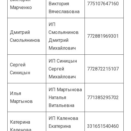
Виктория
775107647160
Марченко
Вячеславовна
ИП
Дмитрий
Смольянинов
772881969301
Смольянинов
Дмитрий
Михайлович
ИП Синицын
Сергей
Сергей
772872215107
Синицын
Михайлович
ИП Мартынова
Илья
Наталья
771385295702
Мартынов
Витальевна
ИП Каленова
Катерина
Екатерина
331651540460
Каленова