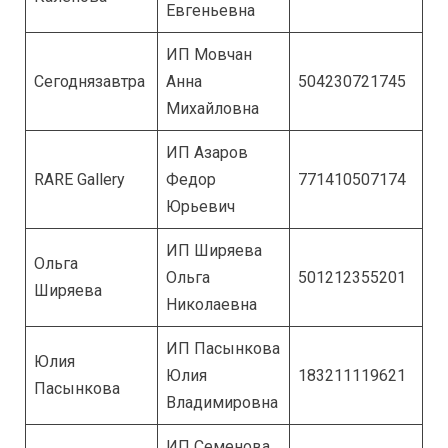
Евгеньевна
ИП Мовчан
Сегоднязавтра
Анна
504230721745
Михайловна
ИП Азаров
RARE Gallery
Федор
771410507174
Юрьевич
ИП Ширяева
Ольга
Ольга
501212355201
Ширяева
Николаевна
ИП Пасынкова
Юлия
Юлия
183211119621
Пасынкова
Владимировна
ИП Семенова