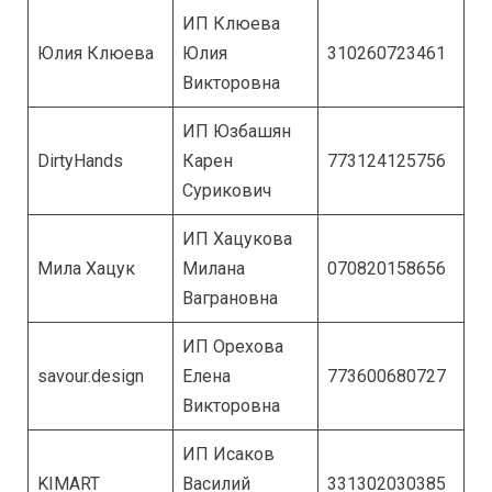
ИП Клюева
Юлия Клюева
Юлия
310260723461
Викторовна
ИП Юзбашян
DirtyHands
Карен
773124125756
Сурикович
ИП Хацукова
Мила Хацук
Милана
070820158656
Ваграновна
ИП Орехова
savour.design
Елена
773600680727
Викторовна
ИП Исаков
KIMART
Василий
331302030385