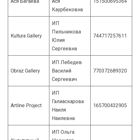
Ася Багаева
Ася
151500695364
Каурбековна
ИП
Пильникова
Kultura Gallery
744717257611
Юлия
Сергеевна
ИП Лебедев
Obraz Gallery
Василий
770372689320
Сергеевич
ИП
Галиаскарова
Artline Project
165700432905
Наиля
Наилевна
ИП Ольга