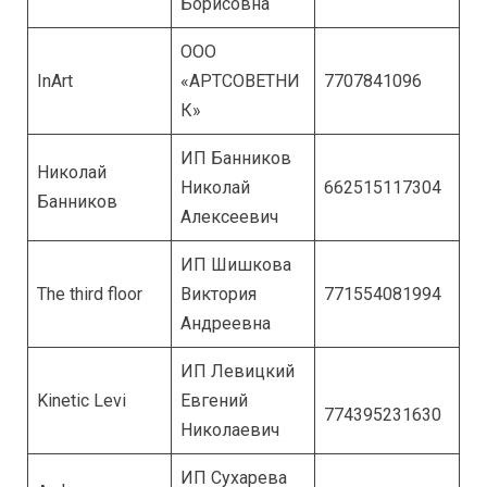
Борисовна
ООО
InArt
«АРТСОВЕТНИ
7707841096
К»
ИП Банников
Николай
Николай
662515117304
Банников
Алексеевич
ИП Шишкова
The third floor
Виктория
771554081994
Андреевна
ИП Левицкий
Kinetic Levi
Евгений
774395231630
Николаевич
ИП Сухарева