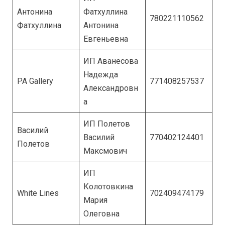
Антонина
Фатхуллина
780221110562
Фатхуллина
Антонина
Евгеньевна
ИП Аванесова
Надежда
PA Gallery
771408257537
Александровн
а
ИП Полетов
Василий
Василий
770402124401
Полетов
Максмович
ИП
Колотовкина
White Lines
702409474179
Мария
Олеговна