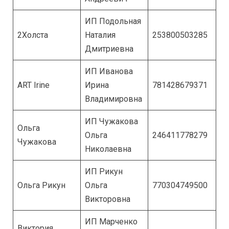
ИП Подольная
2Холста
Наталия
253800503285
Дмитриевна
ИП Иванова
ART Irine
Ирина
781428679371
Владимировна
ИП Чужакова
Ольга
Ольга
246411778279
Чужакова
Николаевна
ИП Рикун
Ольга Рикун
Ольга
770304749500
Викторовна
ИП Марченко
Виктория