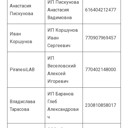
ИП Пискунова
Анастасия
Анастасия
616404212477
Пискунова
Вадимовна
ИП Коршунов
Иван
Иван
770907969457
Коршунов
Сергеевич
ИП
Веселовский
PiranesiLAB
770402148000
Алексей
Игоревич
ИП Баранов
Владислава
Глеб
230810858017
Тарасова
Александрови
ч