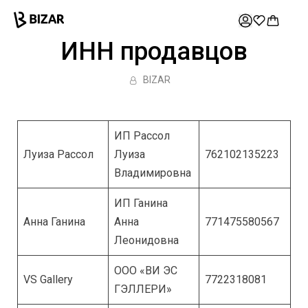
Skip
to
content
ИНН продавцов
BIZAR
ИП Рассол
Луиза Рассол
Луиза
762102135223
Владимировна
ИП Ганина
Анна Ганина
Анна
771475580567
Леонидовна
ООО «ВИ ЭС
VS Gallery
7722318081
ГЭЛЛЕРИ»