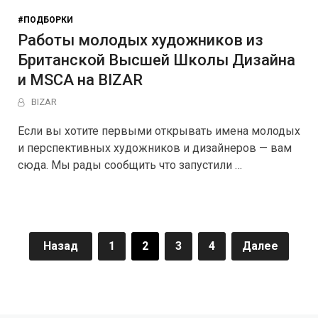
#ПОДБОРКИ
Работы молодых художников из
Британской Высшей Школы Дизайна
и MSCA на BIZAR
BIZAR
Если вы хотите первыми открывать имена молодых
и перспективных художников и дизайнеров — вам
сюда. Мы рады сообщить что запустили …
Пагинация
Назад
1
2
3
4
Далее
записей