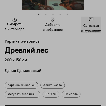
Смотреть
Добавить
Связаться
в интерьере
в избранное
c куратором
Картина, живопись
Древлий лес
200
x
150
см
Данил Даниловский
Картина, живопись
Холст, масло
Фигуративное искусство
Пейзаж
Природа