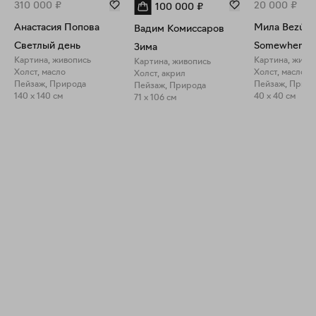
310 000
₽
20 000
₽
100 000
₽
Анастасия Попова
Мила Bezú
Вадим Комиссаров
Светлый день
Somewhere i
Зима
Картина, живопись
Картина, живо
Картина, живопись
Холст, масло
Холст, масло
Холст, акрил
Пейзаж, Природа
Пейзаж, Прир
Пейзаж, Природа
140 x 140 см
40 x 40 см
71 x 106 см