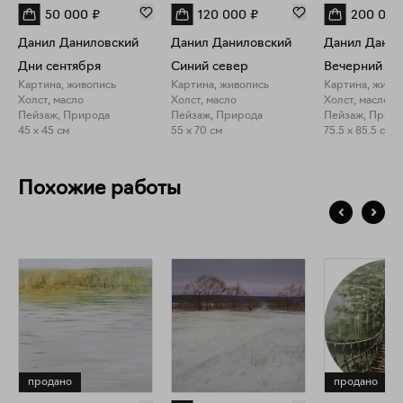
50 000
₽
120 000
₽
200 000
Данил Даниловский
Данил Даниловский
Данил Данил
Дни сентября
Синий север
Вечерний св
Картина, живопись
Картина, живопись
Картина, живо
Холст, масло
Холст, масло
Холст, масло
Пейзаж, Природа
Пейзаж, Природа
Пейзаж, Прир
45 x 45 см
55 x 70 см
75.5 x 85.5 см
Похожие работы
продано
продано