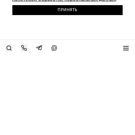
ПРИНЯТЬ
РАЗМЕСТИТЬ РАБОТУ
Современное искусство онлайн
support@bizar.art
ИНН: 9703021385
ОГРН: 1207700425602
КПП: 770301001
О нас