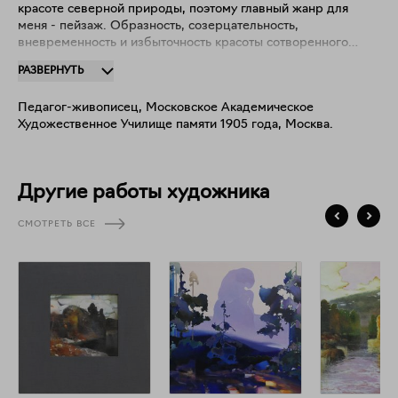
красоте северной природы, поэтому главный жанр для
меня - пейзаж. Образность, созерцательность,
вневременность и избыточность красоты сотворенного
Богом мира являются моими главными задачами в
РАЗВЕРНУТЬ
творческом поиске. Закончил МГАХУ памяти 1905 года,
факультет живописи. Путешествовал автостопом но
Педагог-живописец, Московское Академическое
Норвегии. Жил в Непале. Работал в арт-галерее в Китае.
Художественное Училище памяти 1905 года, Москва.
Победитель Гран-при всероссийского конкурса «Муза
должна работать» в Музее современного искусства
АртМуза, Санкт-Петербург, 2018 год.
Другие работы художника
СМОТРЕТЬ ВСЕ