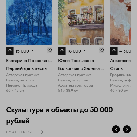
15 000
₽
18 000
₽
4 500
₽
Екатерина Прокопенко
Юлия Третьякова
Анастасия С
Первый день весны
Балкончик в Зеленоградске
Огонь
Авторская графика
Авторская графика
Бумага, пастель
Бумага, акварель
Бумага, цифров
Пейзаж, Природа
Архитектура, Город
Мифология, П
60 x 45 см
54 x 38.9 см
40 x 30 см
Скульптура и объекты до 50 000
рублей
СМОТРЕТЬ ВСЕ