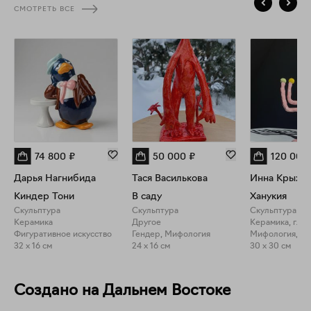
СМОТРЕТЬ ВСЕ
74 800
₽
50 000
₽
120 000
Дарья Нагнибида
Тася Василькова
Инна Крыжан
Киндер Тони
В саду
Ханукия
Скульптура
Скульптура
Скульптура
Керамика
Другое
Керамика, глаз
Фигуративное искусство
Гендер, Мифология
32 x 16 см
24 x 16 см
30 x 30 см
Создано на Дальнем Востоке