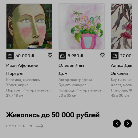
60 000
₽
5 950
₽
27 000
Иван Афонский
Оливия Лем
Алиса Дьяко
Портрет
Дом
Эвкалипт
Картина, живопись
Авторская графика
Картина, живо
Холст, акрил
Бумага, акварель
Холст, масло
Портрет, Фигуративное искусство
Природа, Фигуративное искусство
29 x 18 см
50 x 35 см
45 x 30 см
Живопись до 50 000 рублей
СМОТРЕТЬ ВСЕ