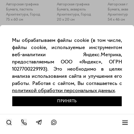
Авторская графика
Авторская графика
Авторская гра
Бумага, пастель
Бумага, акварель
Бумага, акваре
Архитектура, Город
Архитектура, Город
Архитектура, 
Закрыть
75 x 60 см
20 x 20 см
54 x 46 см
Москва глазами художников
Мы обрабатываем файлы cookie (в том числе,
файлы cookie, используемые инструментом
Красные звезды, Кремль, широкие проспекты и самые
веб-аналитики Яндекс.Метрика,
нестандартные уголки столицы всегда перед глазами!
предоставляемым ООО «Яндекс», ОГРН
СМОТРЕТЬ ВСЕ
1027700229193). Это необходимо в целях
анализа использования сайта и улучшения его
работы. Работая с сайтом, Вы соглашаетесь с
политикой обработки персональных данных
.
ПРИНЯТЬ
18 000
₽
7 000
₽
14 000