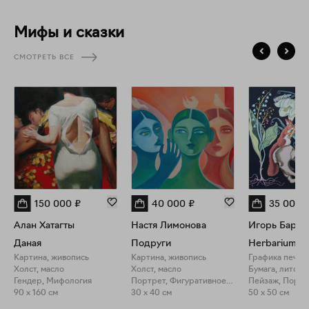
Мифы и сказки
СМОТРЕТЬ ВСЕ
150 000
₽
40 000
₽
35 000
Алан Хатагты
Настя Лимонова
Игорь Баран
Даная
Подруги
Herbarium III
Картина, живопись
Картина, живопись
Графика печат
Холст, масло
Холст, масло
Бумага, литогр
Гендер, Мифология
Портрет, Фигуративное искусство
Пейзаж, Портр
90 x 160 см
30 x 40 см
50 x 50 см