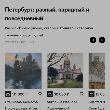
Петербург: разный, парадный и
повседневный
Ваши любимые улочки, скверы и бульвары северной
столицы всегда рядом!
СМОТРЕТЬ ВСЕ
111 000
₽
30 000
₽
15 000
₽
Станислав Банкасов
Ангелина Иванова
После дождя. After the rain
Исаакиевский
Серый день