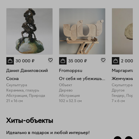
30 000
₽
35 000
₽
2 000
₽
Данил Даниловский
Fromoppsu
Маргарита С
Сосна
От себя не убежишь (run/you)
Жемчужница
Скульптура
Объект
Скульптура
Керамика, глазурь
Дерево
Другое
Абстракция, Природа
Абстракция
Гендер, Портр
21 x 16 см
102 x 52.5 см
7 x 6 см
Хиты-объекты
Идеально в подарок и любой интерьер!