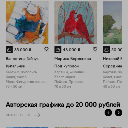
35 000
₽
48 000
₽
50 000
Валентина Гайчук
Марина Береснева
Николай Вод
Купальник
Под куполом
Середина ле
Картина, живопись
Картина, живопись
Картина, живо
Холст, масло
Холст, акрил
Холст, масло
Мода, Фигуративное искусство
Пейзаж, Природа
Пейзаж, Прир
70 x 50 см
70 x 50 см
40 x 60 см
Авторская графика до 20 000 рублей
СМОТРЕТЬ ВСЕ