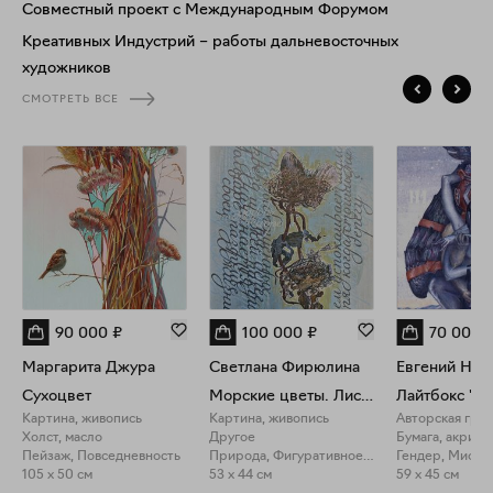
Совместный проект с Международным Форумом
Креативных Индустрий – работы дальневосточных
художников
СМОТРЕТЬ ВСЕ
90 000
₽
100 000
₽
70 000
Маргарита Джура
Светлана Фирюлина
Евгений Нов
Сухоцвет
Морские цветы. Лист №3
Лайтбокс "С
Картина, живопись
Картина, живопись
Авторская гра
Холст, масло
Другое
Бумага, акрил
Пейзаж, Повседневность
Природа, Фигуративное искусство
Гендер, Мифол
105 x 50 см
53 x 44 см
59 x 45 см